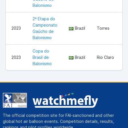
Balonismo
2ª Etapa do
Campeonato
2023
Brazil
Torres
Gaúcho de
Balonismo
Copa do
2023
Brasil de
Brazil
Rio Claro
Balonismo
The official competition site for FAI-sanctioned and other
global hot air balloon events. Competition details, results,
rankings and pilot profiles worldwide.