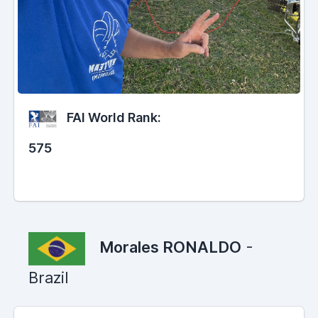
FAI World Rank:
575
Morales RONALDO
-
Brazil