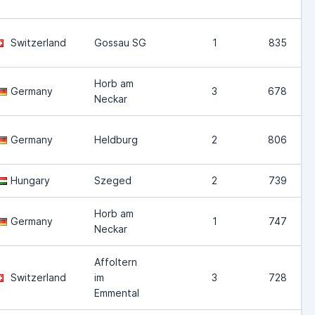
Switzerland
Gossau SG
1
835
Horb am
Germany
3
678
Neckar
Germany
Heldburg
2
806
Hungary
Szeged
2
739
Horb am
Germany
1
747
Neckar
Affoltern
Switzerland
im
3
728
Emmental