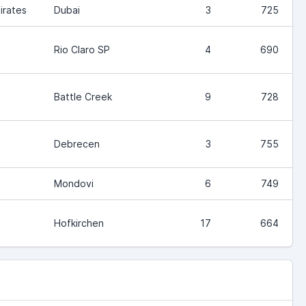
irates
Dubai
3
725
Rio Claro SP
4
690
Battle Creek
9
728
Debrecen
3
755
Mondovi
6
749
Hofkirchen
17
664