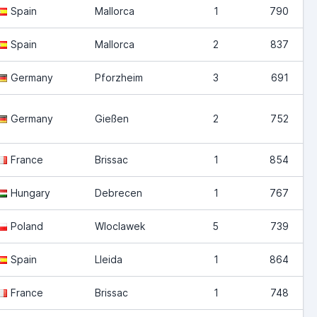
Spain
Mallorca
1
790
Spain
Mallorca
2
837
Germany
Pforzheim
3
691
Germany
Gießen
2
752
France
Brissac
1
854
Hungary
Debrecen
1
767
Poland
Wloclawek
5
739
Spain
Lleida
1
864
France
Brissac
1
748