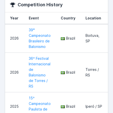
Competition History
Year
Event
Country
Location
39°
Campeonato
Boituva,
2026
Brazil
Brasileiro de
SP
Balonismo
36º Festival
Internacional
de
Torres /
2026
Brazil
Balonismo
RS
de Torres /
RS
15º
Campeonato
2025
Brazil
Iperó / SP
Paulista de